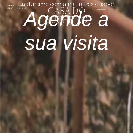
Enoturismo com alma, raízes e sabor.
EN
PT
Agende a
sua visita