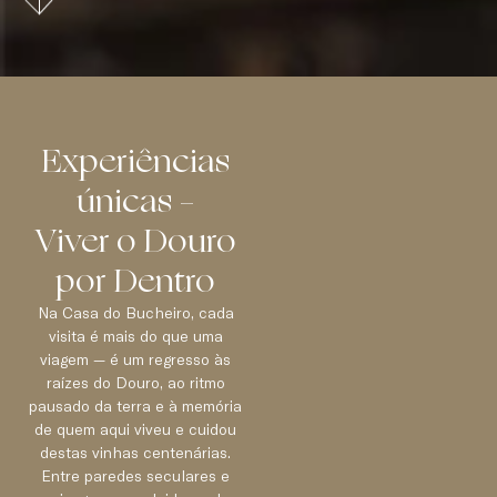
Experiências
únicas –
Viver o Douro
por Dentro
Na Casa do Bucheiro, cada
visita é mais do que uma
viagem — é um regresso às
raízes do Douro, ao ritmo
pausado da terra e à memória
de quem aqui viveu e cuidou
destas vinhas centenárias.
Entre paredes seculares e